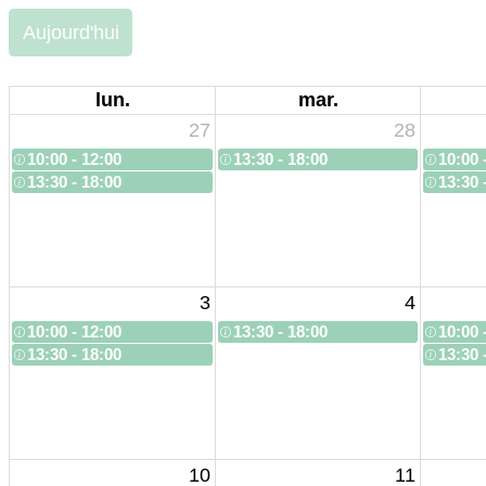
Aujourd'hui
lun.
mar.
27
28
10:00 - 12:00
13:30 - 18:00
10:00 
13:30 - 18:00
13:30 
3
4
10:00 - 12:00
13:30 - 18:00
10:00 
13:30 - 18:00
13:30 
10
11