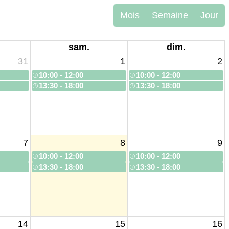
Mois
Semaine
Jour
sam.
dim.
31
1
2
10:00 - 12:00
10:00 - 12:00
13:30 - 18:00
13:30 - 18:00
7
8
9
10:00 - 12:00
10:00 - 12:00
13:30 - 18:00
13:30 - 18:00
14
15
16