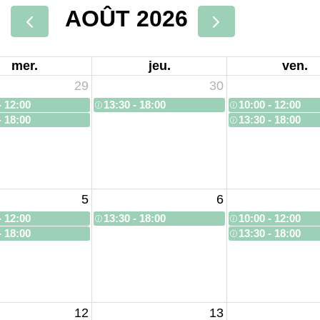
AOÛT 2026
mer.
jeu.
ven.
29
30
- 12:00
13:30 - 18:00
10:00 - 12:00
- 18:00
13:30 - 18:00
5
6
- 12:00
13:30 - 18:00
10:00 - 12:00
- 18:00
13:30 - 18:00
12
13