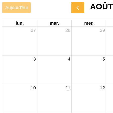
AOÛT
Aujourd'hui
lun.
mar.
mer.
27
28
29
3
4
5
10
11
12