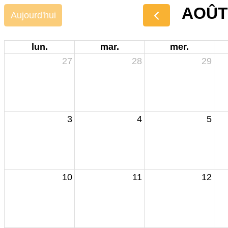
AOÛT
Aujourd'hui
lun.
mar.
mer.
27
28
29
3
4
5
10
11
12