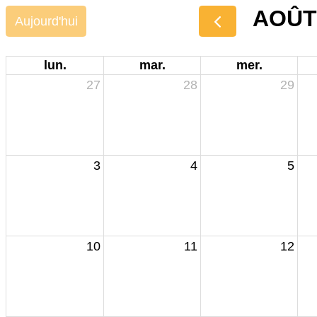
AOÛT
Aujourd'hui
lun.
mar.
mer.
27
28
29
3
4
5
10
11
12