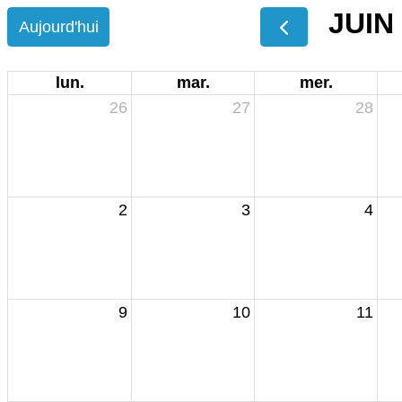
JUIN
Aujourd'hui
lun.
mar.
mer.
26
27
28
2
3
4
9
10
11