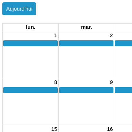
Aujourd'hui
lun.
mar.
1
2
8
9
15
16