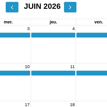
JUIN 2026
mer.
jeu.
ven.
3
4
10
11
17
18