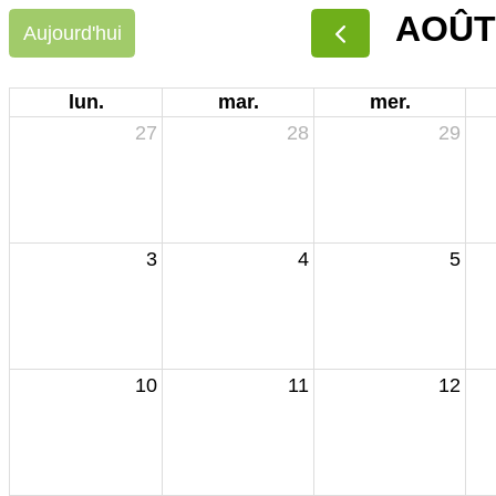
AOÛT
Aujourd'hui
lun.
mar.
mer.
27
28
29
3
4
5
10
11
12