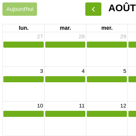
AOÛT
Aujourd'hui
lun.
mar.
mer.
27
28
29
3
4
5
10
11
12