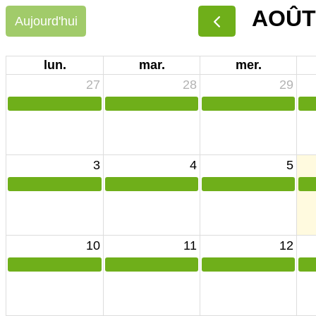
AOÛT
Aujourd'hui
lun.
mar.
mer.
27
28
29
3
4
5
10
11
12