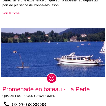
Venez vivre une expérience unique sur la Moselle, au départ du
port de plaisance de Pont-à-Mousson !...
Voir la fiche
Promenade en bateau - La Perle
Quai du Lac
-
88400
GERARDMER
03 29 63 38 88