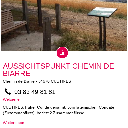
AUSSICHTSPUNKT CHEMIN DE
BIARRE
Chemin de Biarre
-
54670
CUSTINES
03 83 49 81 81
Webseite
CUSTINES, früher Condé genannt, vom lateinischen Condate
(Zusammenfluss), besitzt 2 Zusammenflüsse,...
Weiterlesen