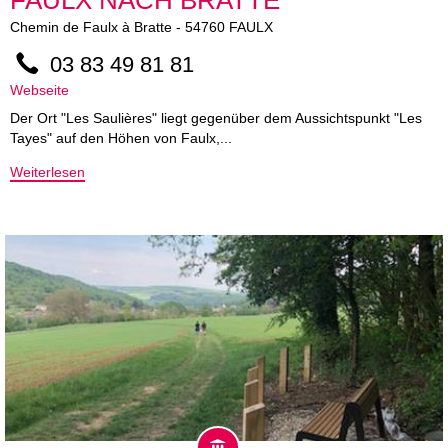
FAULX NACH BRATTE
Chemin de Faulx à Bratte
-
54760
FAULX
03 83 49 81 81
Webseite
Der Ort "Les Saulières" liegt gegenüber dem Aussichtspunkt "Les
Tayes" auf den Höhen von Faulx,...
Weiterlesen