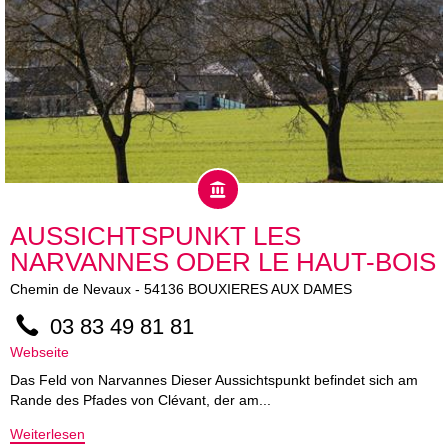
AUSSICHTSPUNKT LES
NARVANNES ODER LE HAUT-BOIS
Chemin de Nevaux
-
54136
BOUXIERES AUX DAMES
03 83 49 81 81
Webseite
Das Feld von Narvannes Dieser Aussichtspunkt befindet sich am
Rande des Pfades von Clévant, der am...
Weiterlesen