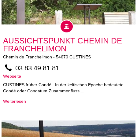
AUSSICHTSPUNKT CHEMIN DE
FRANCHELIMON
Chemin de Franchelimon
-
54670
CUSTINES
03 83 49 81 81
Webseite
CUSTINES früher Condé . In der keltischen Epoche bedeutete
Condé oder Condatum Zusammenfluss....
Weiterlesen